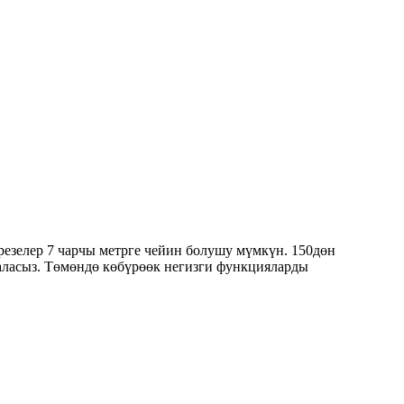
езелер 7 чарчы метрге чейин болушу мүмкүн. 150дөн
 аласыз. Төмөндө көбүрөөк негизги функцияларды