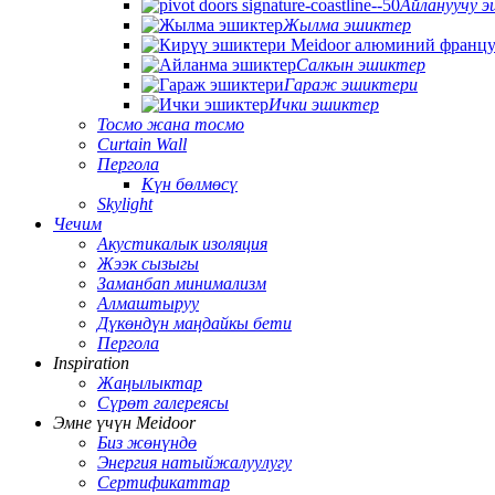
Айлануучу 
Жылма эшиктер
Салкын эшиктер
Гараж эшиктери
Ички эшиктер
Тосмо жана тосмо
Curtain Wall
Пергола
Күн бөлмөсү
Skylight
Чечим
Акустикалык изоляция
Жээк сызыгы
Заманбап минимализм
Алмаштыруу
Дүкөндүн маңдайкы бети
Пергола
Inspiration
Жаңылыктар
Сүрөт галереясы
Эмне үчүн Meidoor
Биз жөнүндө
Энергия натыйжалуулугу
Сертификаттар