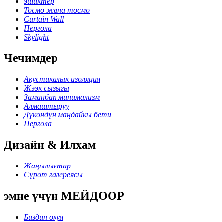
эшиктер
Тосмо жана тосмо
Curtain Wall
Пергола
Skylight
Чечимдер
Акустикалык изоляция
Жээк сызыгы
Заманбап минимализм
Алмаштыруу
Дүкөндүн маңдайкы бети
Пергола
Дизайн & Илхам
Жаңылыктар
Сүрөт галереясы
эмне үчүн МЕЙДООР
Биздин окуя