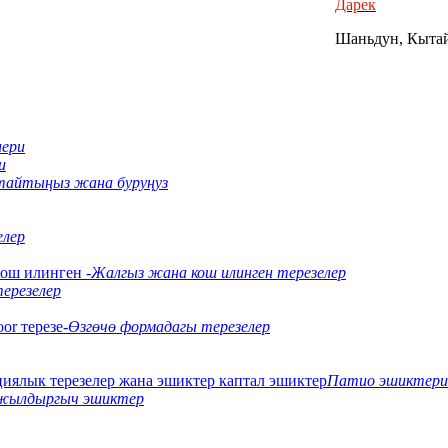
Дарек
Шаньдун, Кыта
лери
и
тайтыңыз жана буруңуз
елер
Жалгыз жана кош илинген терезелер
ерезелер
Өзгөчө формадагы терезелер
Патио эшиктери
жылдыргыч эшиктер