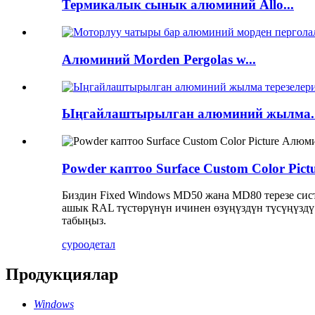
Термикалык сынык алюминий Allo...
Алюминий Morden Pergolas w...
Ыңгайлаштырылган алюминий жылма..
Powder каптоо Surface Custom Color Pict
Биздин Fixed Windows MD50 жана MD80 терезе сист
ашык RAL түстөрүнүн ичинен өзүңүздүн түсүңүздү 
табыңыз.
суроо
детал
Продукциялар
Windows