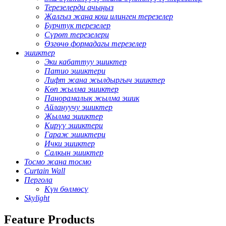
Терезелерди ачыңыз
Жалгыз жана кош илинген терезелер
Бурчтук терезелер
Сүрөт терезелери
Өзгөчө формадагы терезелер
эшиктер
Эки кабаттуу эшиктер
Патио эшиктери
Лифт жана жылдыргыч эшиктер
Көп жылма эшиктер
Панорамалык жылма эшик
Айлануучу эшиктер
Жылма эшиктер
Кирүү эшиктери
Гараж эшиктери
Ички эшиктер
Салкын эшиктер
Тосмо жана тосмо
Curtain Wall
Пергола
Күн бөлмөсү
Skylight
Feature Products