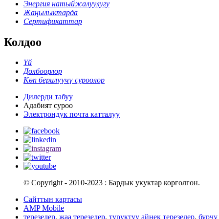
Энергия натыйжалуулугу
Жаңылыктарда
Сертификаттар
Колдоо
Үй
Долбоорлор
Көп берилүүчү суроолор
Дилерди табуу
Адабият суроо
Электрондук почта катталуу
© Copyright - 2010-2023 : Бардык укуктар корголгон.
Сайттын картасы
AMP Mobile
терезелер
,
жаа терезелер
,
туруктуу айнек терезелер
,
бурч