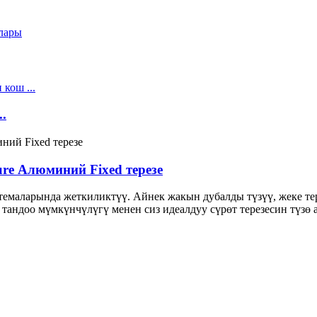
.
ure Алюминий Fixed терезе
емаларында жеткиликтүү. Айнек жакын дубалды түзүү, жеке тер
тандоо мүмкүнчүлүгү менен сиз идеалдуу сүрөт терезесин түзө