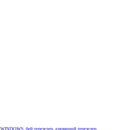
у WINDOWS
,
бей терезелер
,
алюминий терезелер
,