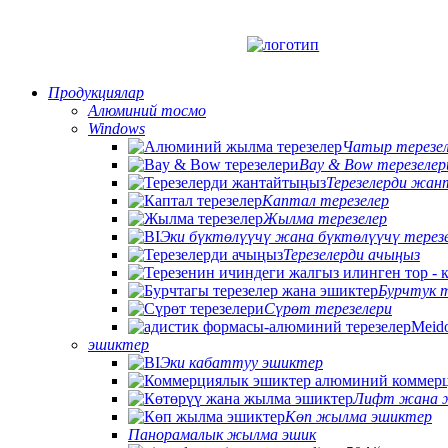
Продукциялар
Алюминий тосмо
Windows
Чатыр терезе
Bay & Bow терезелер
Терезелерди жан
Каптал терезелер
Жылма терезелер
Эки бүктөлүүчү жана бүктөлүүчү терез
Терезелерди ачыңыз
Бурчтук т
Сүрөт терезелери
эшиктер
Эки кабаттуу эшиктер
Лифт жана 
Көп жылма эшиктер
Панорамалык жылма эшик