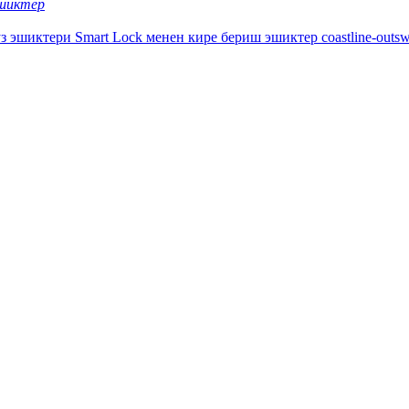
эшиктер