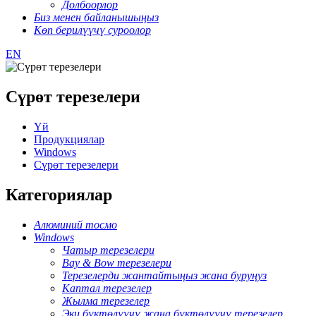
Долбоорлор
Биз менен байланышыңыз
Көп берилүүчү суроолор
EN
Сүрөт терезелери
Үй
Продукциялар
Windows
Сүрөт терезелери
Категориялар
Алюминий тосмо
Windows
Чатыр терезелери
Bay & Bow терезелери
Терезелерди жантайтыңыз жана буруңуз
Каптал терезелер
Жылма терезелер
Эки бүктөлүүчү жана бүктөлүүчү терезелер