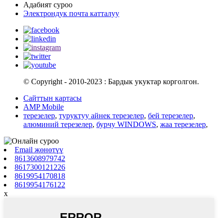
Адабият суроо
Электрондук почта катталуу
© Copyright - 2010-2023 : Бардык укуктар корголгон.
Сайттын картасы
AMP Mobile
терезелер
,
туруктуу айнек терезелер
,
бей терезелер
,
алюминий терезелер
,
бурчу WINDOWS
,
жаа терезелер
,
Email жөнөтүү
8613608979742
8617300121226
8619954170818
8619954176122
x