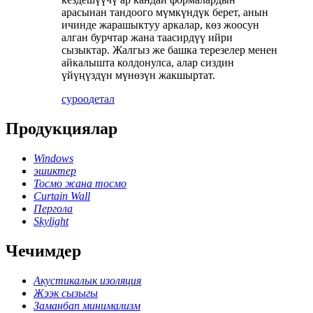
арасынан тандоого мүмкүндүк берет, анын
ичинде жарашыктуу аркалар, көз жоосун
алган бурчтар жана таасирдүү ийри
сызыктар. Жалгыз же башка терезелер менен
айкалышта колдонулса, алар сиздин
үйүңүздүн мүнөзүн жакшыртат.
суроо
детал
Продукциялар
Windows
эшиктер
Тосмо жана тосмо
Curtain Wall
Пергола
Skylight
Чечимдер
Акустикалык изоляция
Жээк сызыгы
Заманбап минимализм