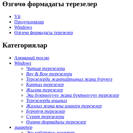
Өзгөчө формадагы терезелер
Үй
Продукциялар
Windows
Өзгөчө формадагы терезелер
Категориялар
Алюминий тосмо
Windows
Чатыр терезелери
Bay & Bow терезелери
Терезелерди жантайтыңыз жана буруңуз
Каптал терезелер
Жылма терезелер
Эки бүктөлүүчү жана бүктөлүүчү терезелер
Терезелерди ачыңыз
Жалгыз жана кош илинген терезелер
Бурчтук терезелер
Сүрөт терезелери
Өзгөчө формадагы терезелер
эшиктер
Эки кабаттуу эшиктер