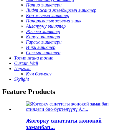
Патио эшиктери
Лифт жана жылдыргыч эшиктер
Көп жылма эшиктер
Панорамалык жылма эшик
Айлануучу эшиктер
Жылма эшиктер
Кирүү эшиктери
Гараж эшиктери
Ички эшиктер
Салкын эшиктер
Тосмо жана тосмо
Curtain Wall
Пергола
Күн бөлмөсү
Skylight
Feature Products
Жогорку сапаттагы жөнөкөй
заманбап...