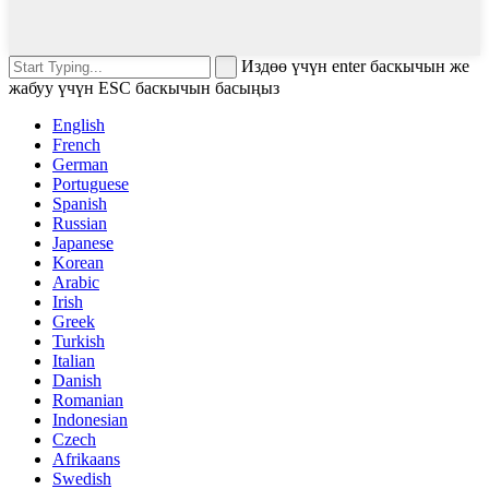
Издөө үчүн enter баскычын же
жабуу үчүн ESC баскычын басыңыз
English
French
German
Portuguese
Spanish
Russian
Japanese
Korean
Arabic
Irish
Greek
Turkish
Italian
Danish
Romanian
Indonesian
Czech
Afrikaans
Swedish