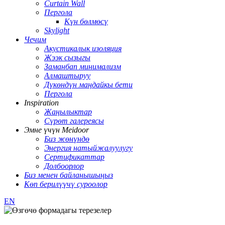
Curtain Wall
Пергола
Күн бөлмөсү
Skylight
Чечим
Акустикалык изоляция
Жээк сызыгы
Заманбап минимализм
Алмаштыруу
Дүкөндүн маңдайкы бети
Пергола
Inspiration
Жаңылыктар
Сүрөт галереясы
Эмне үчүн Meidoor
Биз жөнүндө
Энергия натыйжалуулугу
Сертификаттар
Долбоорлор
Биз менен байланышыңыз
Көп берилүүчү суроолор
EN