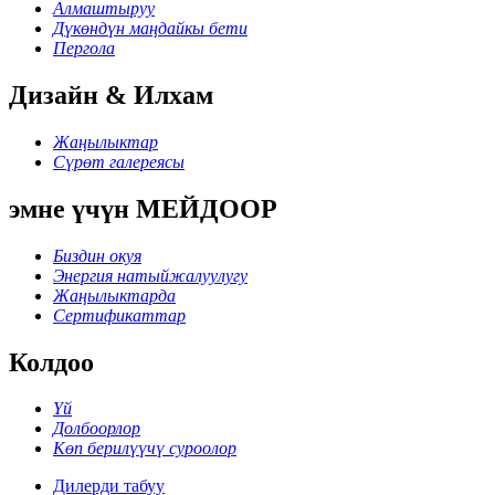
Алмаштыруу
Дүкөндүн маңдайкы бети
Пергола
Дизайн & Илхам
Жаңылыктар
Сүрөт галереясы
эмне үчүн МЕЙДООР
Биздин окуя
Энергия натыйжалуулугу
Жаңылыктарда
Сертификаттар
Колдоо
Үй
Долбоорлор
Көп берилүүчү суроолор
Дилерди табуу