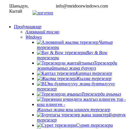
Шаньдун,
info@meidoorwindows.com
Кытай
Продукциялар
Алюминий тосмо
Windows
Чатыр
терезелери
Bay & Bow
терезелери
Терезелерди
жантайтыңыз жана буруңуз
Каптал терезелер
Жылма терезелер
Эки бүктөлүүчү жана бүктөлүүчү
терезелер
Терезелерди ачыңыз
Жалгыз жана кош илинген терезелер
Бурчтук
терезелер
Сүрөт терезелери