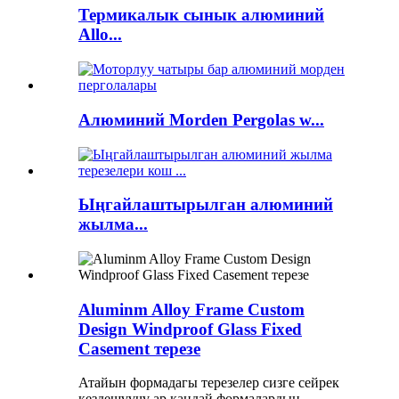
Термикалык сынык алюминий
Allo...
Алюминий Morden Pergolas w...
Ыңгайлаштырылган алюминий
жылма...
Aluminm Alloy Frame Custom
Design Windproof Glass Fixed
Casement терезе
Атайын формадагы терезелер сизге сейрек
кездешүүчү ар кандай формалардын