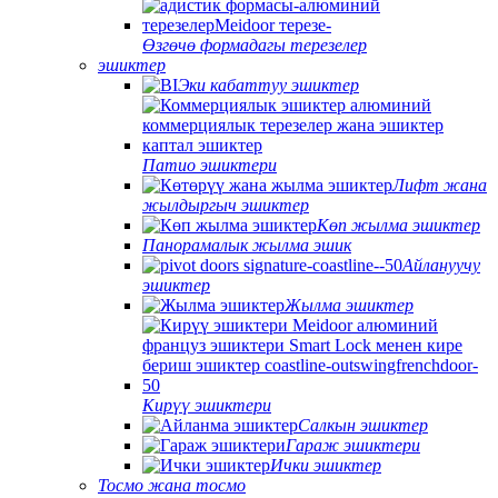
Өзгөчө формадагы терезелер
эшиктер
Эки кабаттуу эшиктер
Патио эшиктери
Лифт жана
жылдыргыч эшиктер
Көп жылма эшиктер
Панорамалык жылма эшик
Айлануучу
эшиктер
Жылма эшиктер
Кирүү эшиктери
Салкын эшиктер
Гараж эшиктери
Ички эшиктер
Тосмо жана тосмо